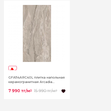
К этому товару еще нет отзывов. Будьте первым
Написать отзыв
-50%
GFA114ARC40L плитка напольная
керамогранитная Arcadia
570*1140
7 990 тг/м
15 990 тг/м
2
2