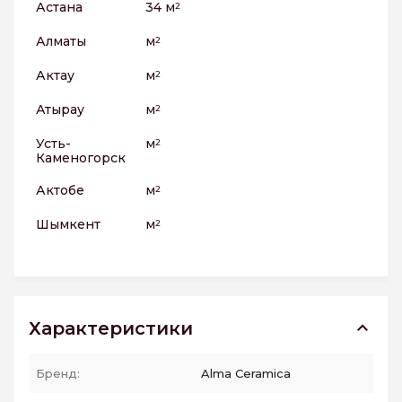
Астана
34 м
2
Алматы
м
2
Актау
м
2
Атырау
м
2
Усть-
м
2
Каменогорск
Актобе
м
2
Шымкент
м
2
Характеристики
Бренд:
Alma Ceramica