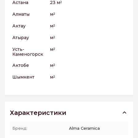
Астана
23 м
2
Алматы
м
2
Актау
м
2
Атырау
м
2
Усть-
м
2
Каменогорск
Актобе
м
2
Шымкент
м
2
Характеристики
Бренд:
Alma Ceramica