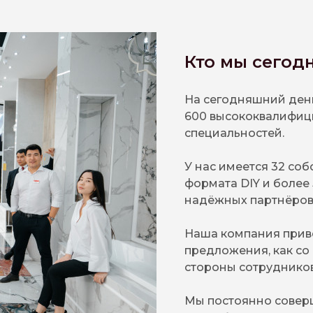
Кто мы сегод
На сегодняшний день
600 высококвалифиц
специальностей.
У нас имеется 32 соб
формата DIY и более 
надёжных партнёров 
Наша компания приве
предложения, как со 
стороны сотрудников
Мы постоянно соверш