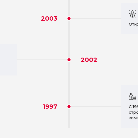
2003
Отк
2002
1997
С 1
стр
ком