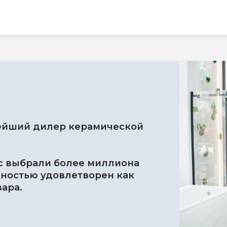
ейший дилер керамической
с выбрали более миллиона
лностью удовлетворен как
вара.