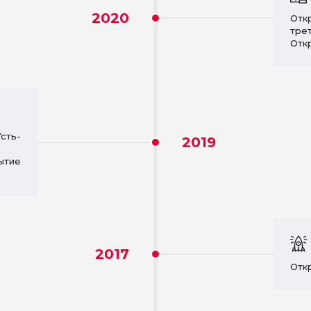
2020
Отк
трет
Отк
сть-
2019
ытие
2017
Отк