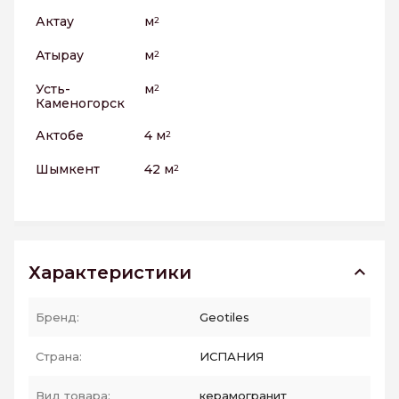
Актау
м
2
Атырау
м
2
Усть-
м
2
Каменогорск
Актобе
4 м
2
Шымкент
42 м
2
Характеристики
Бренд:
Geotiles
Страна:
ИСПАНИЯ
Вид товара:
керамогранит