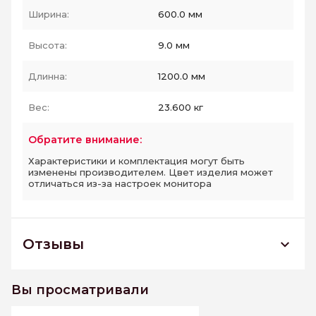
Ширина:
600.0 мм
Высота:
9.0 мм
Длинна:
1200.0 мм
Вес:
23.600 кг
Обратите внимание:
Характеристики и комплектация могут быть
изменены производителем. Цвет изделия может
отличаться из-за настроек монитора
Отзывы
ASTRA PERLA 600*1200 керамогранит
матовый
Вы просматривали
К этому товару еще нет отзывов. Будьте первым