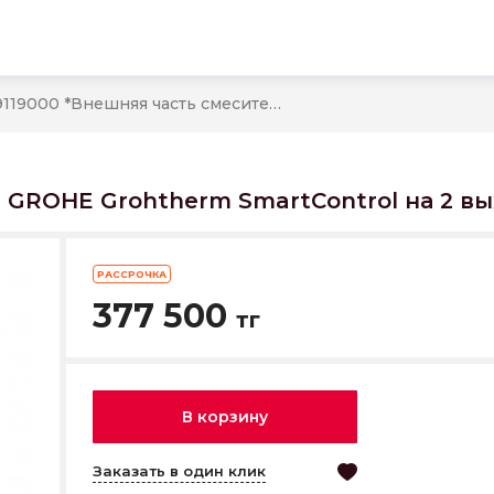
29119000 *Внешняя часть смесителя GROHE Grohtherm SmartControl на 2 выхода,хром
я GROHE Grohtherm SmartControl на 2 в
РАССРОЧКА
377 500
тг
В корзину
Заказать в один клик