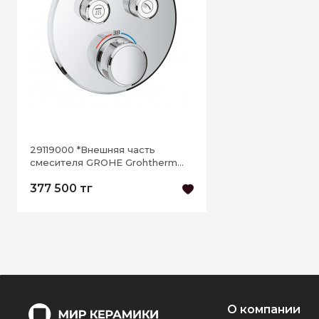
29119000 *Внешняя часть
смесителя GROHE Grohtherm
SmartControl на 2 выхода,хром
377 500 тг
О компании