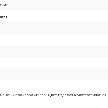
анит
льная
зменены производителем. Цвет изделия может отличаться 