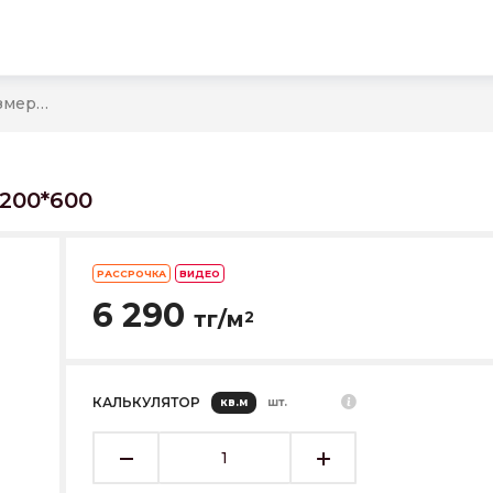
Керамогранит Арт L12503 размеры 1200*600
200*600
РАССРОЧКА
ВИДЕО
6 290
тг/м
2
КАЛЬКУЛЯТОР
кв.м
шт.