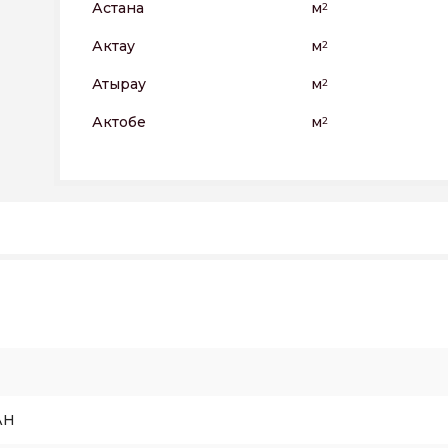
Астана
м
2
Актау
м
2
Атырау
м
2
Актобе
м
2
АН