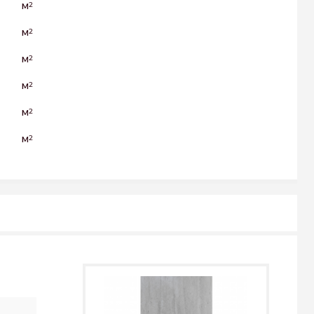
м
2
м
2
м
2
м
2
м
2
м
2