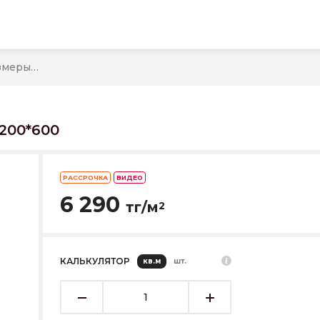
Керамогранит Арт В12518 размеры 1200*600
200*600
РАССРОЧКА
ВИДЕО
6 290
тг/м
2
КАЛЬКУЛЯТОР
кв.м
шт.