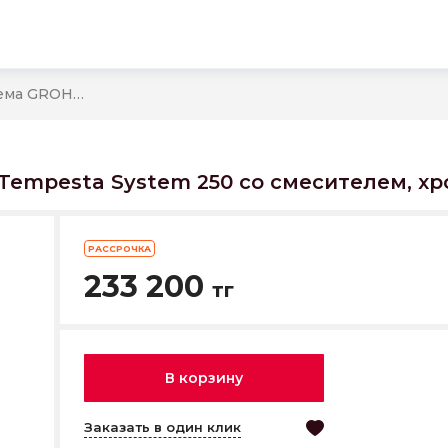
26673001 *Душевая система GROHE Tempesta System 250 со смесителем, хром
Tempesta System 250 со смесителем, х
РАССРОЧКА
233 200
тг
В корзину
Заказать в один клик