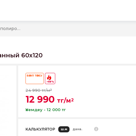
ы
Loft LF01 Керамогранит Неполированный 60x120
анный 60x120
БӨЛІП ТӨЛЕУ
-48%
24 990 тг/м
2
12 990
тг/м
2
Үнемдеу - 12 000 тг
КАЛЬКУЛЯТОР
ш.м
дана.