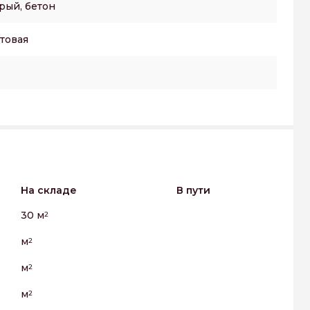
рый, бетон
товая
На складе
В пути
30 м
2
м
2
м
2
м
2