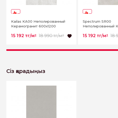
-20%
-20%
Kailas KA00 Неполированный
Spectrum SR00
Керамогранит 600x1200
Неполированный К
60x120
15 192 тг/м
18 990 тг/м
15 192 тг/м
18 
2
2
2
Сіз қарадыңыз