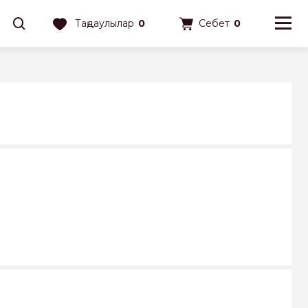
Таңдаулылар
0
Себет
0