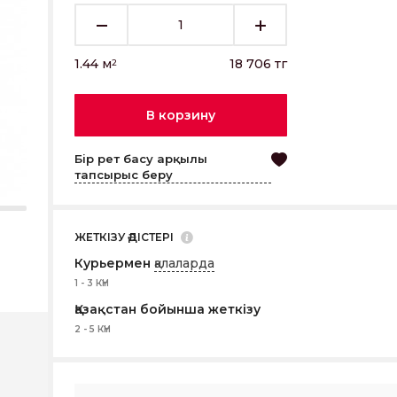
1.44
м
18 706
тг
2
В корзину
Бір рет басу арқылы
тапсырыс беру
ЖЕТКІЗУ ӘДІСТЕРІ
Курьермен
қалаларда
1 - 3 КҮН
Қазақстан бойынша жеткізу
2 - 5 КҮН