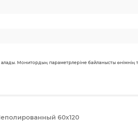
 алады. Монитордың параметрлеріне байланысты өнімнің т
Неполированный 60x120