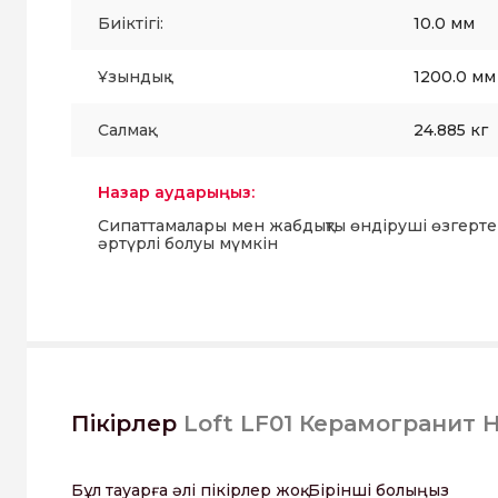
Биіктігі:
10.0 мм
Ұзындық :
1200.0 мм
Салмақ:
24.885 кг
Назар аударыңыз:
Сипаттамалары мен жабдықты өндіруші өзгерте
әртүрлі болуы мүмкін
Пікірлер
Loft LF01 Керамогранит 
Бұл тауарға әлі пікірлер жоқ. Бірінші болыңыз