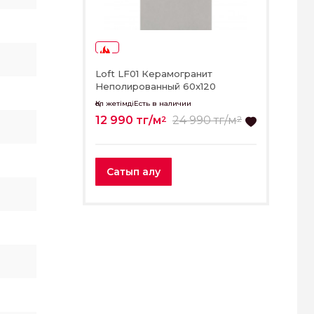
-48%
Loft LF01 Керамогранит
Неполированный 60x120
Қол жетімдіЕсть в наличии
12 990 тг/м
24 990 тг/м
2
2
Сатып алу