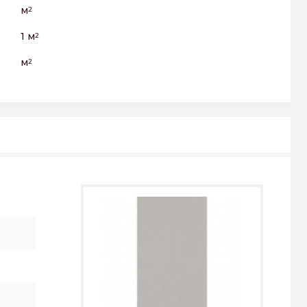
м
2
1 м
2
м
2