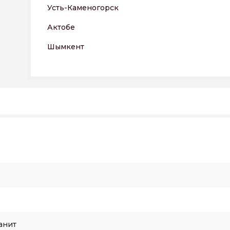
Усть-Каменогорск
Актобе
Шымкент
анит