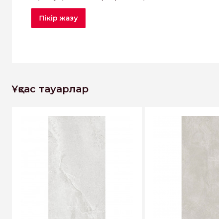
Пікір жазу
Ұқсас тауарлар