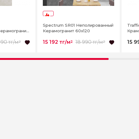
-20%
Spectrum SR01 Неполированный
Traf
ерамогранит
Керамогранит 60x120
Крам
990 тг/м
15 192 тг/м
18 990 тг/м
15 9
2
2
2