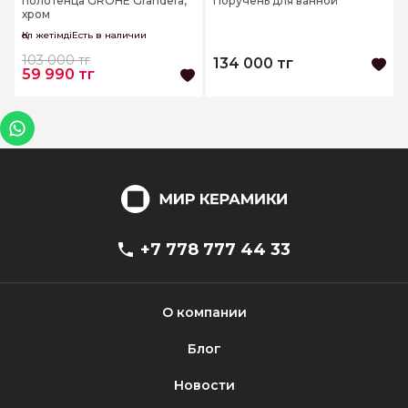
полотенца GROHE Grandera,
Поручень для ванной
хром
Қол жетімдіЕсть в наличии
103 000 тг
134 000 тг
59 990 тг
+7 778 777 44 33
О компании
Блог
Новости