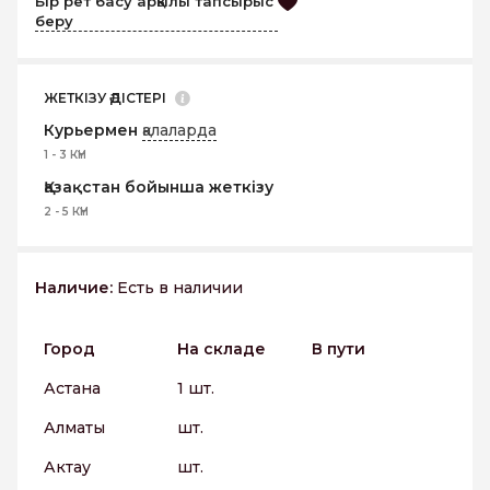
Бір рет басу арқылы тапсырыс
беру
ЖЕТКІЗУ ӘДІСТЕРІ
Курьермен
қалаларда
1 - 3 КҮН
Қазақстан бойынша жеткізу
2 - 5 КҮН
Наличие:
Есть в наличии
Город
На складе
В пути
Астана
1 шт.
Алматы
шт.
Актау
шт.