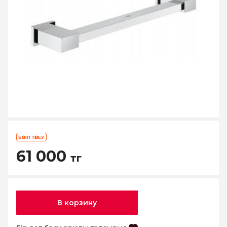
БӨЛІП ТӨЛЕУ
61 000
тг
В корзину