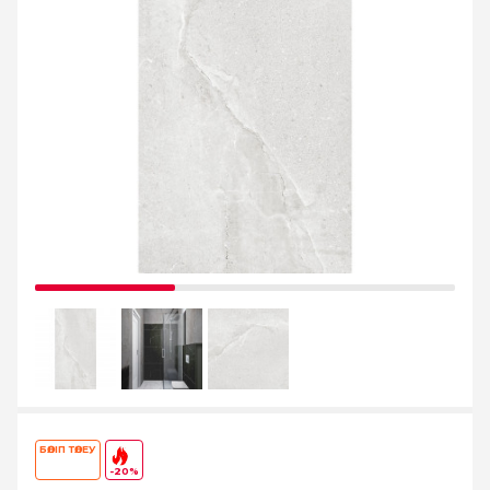
БӨЛІП ТӨЛЕУ
-20%