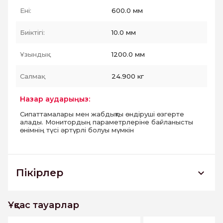
Ені:
600.0 мм
Биіктігі:
10.0 мм
Ұзындық :
1200.0 мм
Салмақ:
24.900 кг
Назар аударыңыз:
Сипаттамалары мен жабдықты өндіруші өзгерте
алады. Монитордың параметрлеріне байланысты
өнімнің түсі әртүрлі болуы мүмкін
Пікірлер
Kailas KA00 Неполированный Керамогранит
600x1200
Ұқсас тауарлар
Бұл тауарға әлі пікірлер жоқ. Бірінші болыңыз