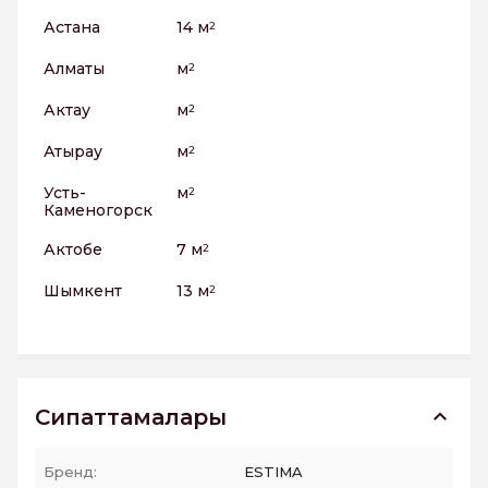
Астана
14 м
2
Алматы
м
2
Актау
м
2
Атырау
м
2
Усть-
м
2
Каменогорск
Актобе
7 м
2
Шымкент
13 м
2
Сипаттамалары
Бренд:
ESTIMA