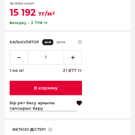
18 990 тг/м
2
15 192
тг/м
2
Үнемдеу - 3 798 тг
КАЛЬКУЛЯТОР
ш.м
дана.
1.44
м
21 877
тг
2
В корзину
Бір рет басу арқылы
тапсырыс беру
ЖЕТКІЗУ ӘДІСТЕРІ