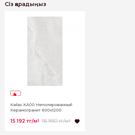
Сіз қарадыңыз
-20%
Kailas KA00 Неполированный
Керамогранит 600x1200
15 192 тг/м
18 990 тг/м
2
2