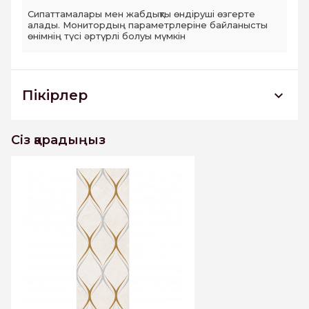
Сипаттамалары мен жабдықты өндіруші өзгерте
алады. Монитордың параметрлеріне байланысты
өнімнің түсі әртүрлі болуы мүмкін
Пікірлер
Silvia beige decor 03 Декор 300*900
РАСПРОДАЖА
Сіз қарадыңыз
Бұл тауарға әлі пікірлер жоқ. Бірінші болыңыз
Пікір жазу