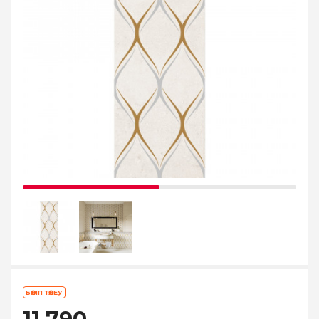
БӨЛІП ТӨЛЕУ