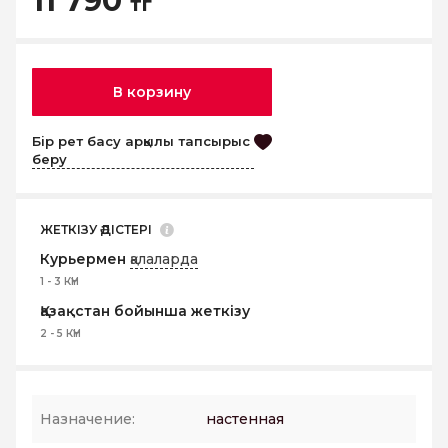
11 790
тг
В корзину
Бір рет басу арқылы тапсырыс
беру
ЖЕТКІЗУ ӘДІСТЕРІ
Курьермен
қалаларда
1 - 3 КҮН
Қазақстан бойынша жеткізу
2 - 5 КҮН
Назначение:
настенная