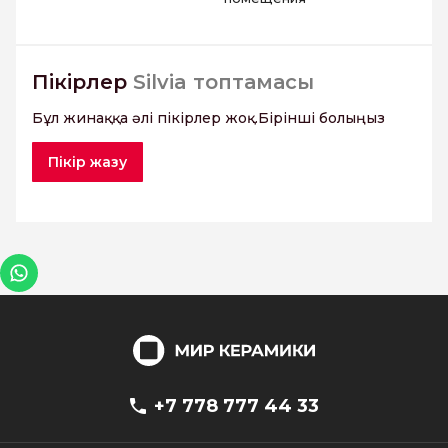
Пікірлер
Silvia топтамасы
Бұл жинаққа әлі пікірлер жоқ.Бірінші болыңыз
Пікір жазу
+7 778 777 44 33