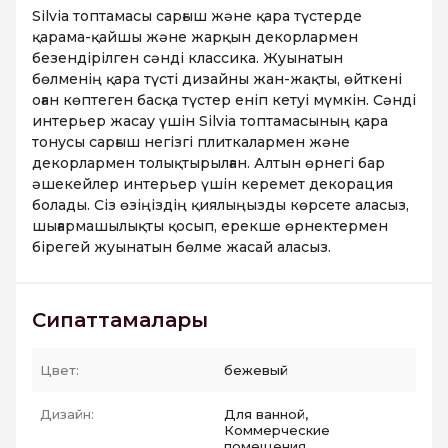
Silvia топтамасы сарғыш және қара түстерде
қарама-қайшы және жарқын декорлармен
безендірілген сәнді классика. Жуынатын
бөлменің қара түсті дизайны жан-жақты, өйткені
оған көптеген басқа түстер еніп кетуі мүмкін. Сәнді
интерьер жасау үшін Silvia топтамасының қара
тонусы сарғыш негізгі плиткалармен және
декорлармен толықтырылған. Алтын өрнегі бар
әшекейлер интерьер үшін керемет декорация
болады. Сіз өзіңіздің қиялыңызды көрсете аласыз,
шығармашылықты қосып, ерекше өрнектермен
бірегей жуынатын бөлме жасай аласыз.
Сипаттамалары
Цвет:
бежевый
Дизайн:
Для ванной,
Коммерческие
помещения