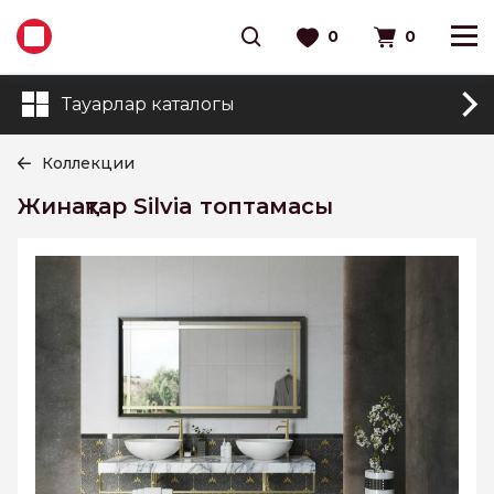
0
0
Тауарлар каталогы
Коллекции
Жинақтар Silvia топтамасы