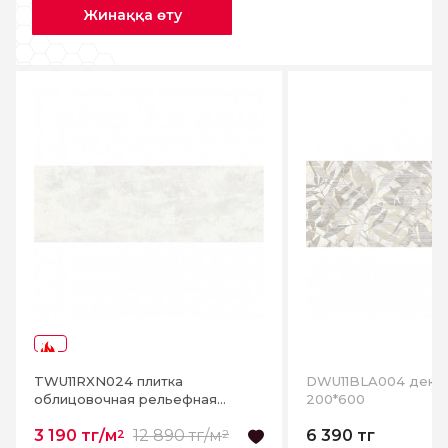
Жинаққа өту
-75%
TWU11RXN024 плитка
DWU11BLA004 декор
облицовочная рельефная
200*600
Roxana 200*600
3 190 тг/м
12 890 тг/м
6 390 тг
2
2