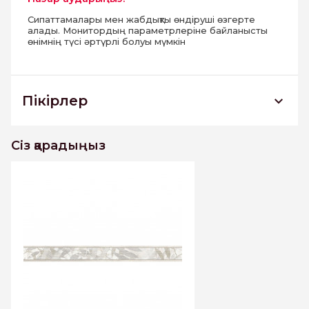
Сипаттамалары мен жабдықты өндіруші өзгерте
алады. Монитордың параметрлеріне байланысты
өнімнің түсі әртүрлі болуы мүмкін
Пікірлер
BWU60BLA004 бордюр Blare 60*600
Сіз қарадыңыз
Бұл тауарға әлі пікірлер жоқ. Бірінші болыңыз
Пікір жазу