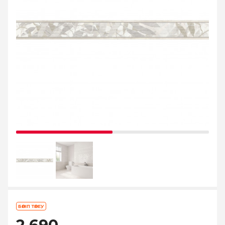
БӨЛІП ТӨЛЕУ