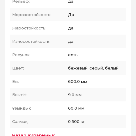
Рельеф:
да
Морозостойкость:
Да
Жаростойкость:
да
Износостойкость:
да
Рисунок:
есть
Цвет:
бежевый, серый, белый
Ені:
600.0 мм
Биіктігі:
9.0 мм
Ұзындық :
60.0 мм
Салмақ:
0.500 кг
Назар аударыңыз: