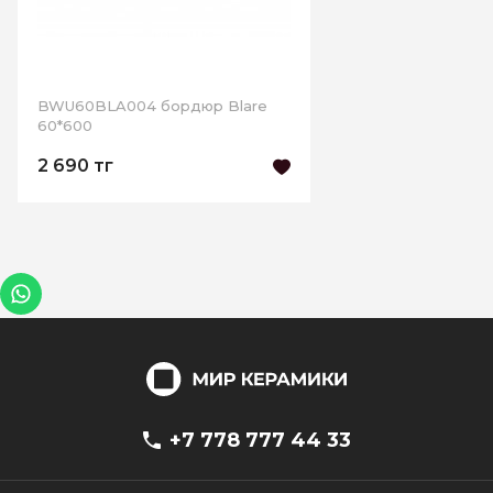
BWU60BLA004 бордюр Blare
60*600
2 690 тг
+7 778 777 44 33