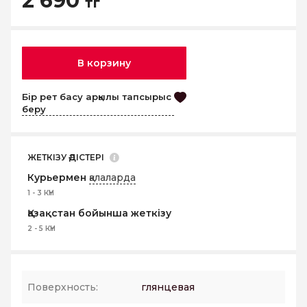
2 690
тг
В корзину
Бір рет басу арқылы тапсырыс
беру
ЖЕТКІЗУ ӘДІСТЕРІ
Курьермен
қалаларда
1 - 3 КҮН
Қазақстан бойынша жеткізу
2 - 5 КҮН
Поверхность:
глянцевая