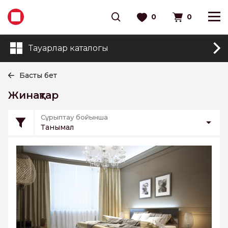
0
0
Тауарлар каталогы
Басты бет
Жинақтар
Сұрыптау бойынша
Танымал