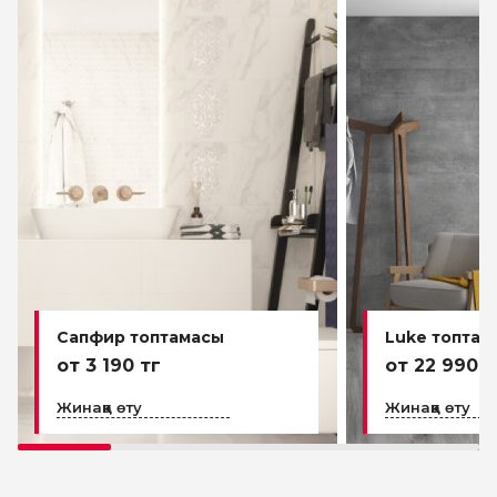
Сапфир топтамасы
Luke топтам
от 3 190 тг
от 22 990 т
Жинаққа өту
Жинаққа өту