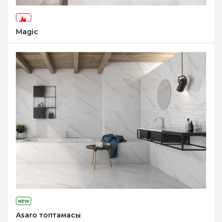
-71%
Magic
NEW
Asaro топтамасы