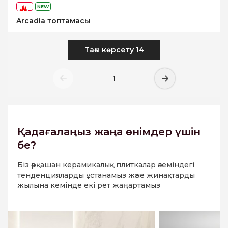
NEW
-54%
Arcadia топтамасы
Тағы көрсету 14
1
Қадағалаңыз
жаңа өнімдер үшін
бе?
Біз әрқашан керамикалық плиткалар әлеміндегі
тенденцияларды ұстанамыз және жинақтарды
жылына кемінде екі рет жаңартамыз