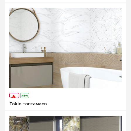
NEW
-75%
Tokio топтамасы