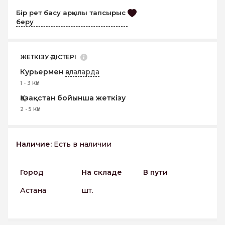
Бір рет басу арқылы тапсырыс
беру
ЖЕТКІЗУ ӘДІСТЕРІ
Курьермен
қалаларда
1 - 3 КҮН
Қазақстан бойынша жеткізу
2 - 5 КҮН
Наличие:
Есть в наличии
Город
На складе
В пути
Астана
шт.