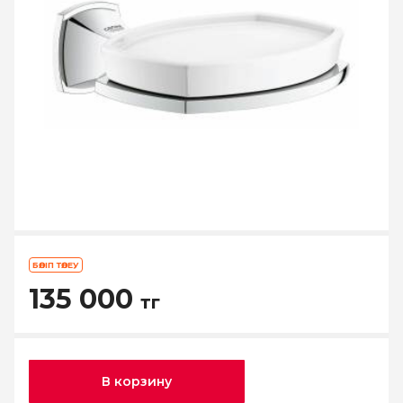
БӨЛІП ТӨЛЕУ
135 000
тг
В корзину