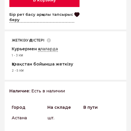
В корзину
Бір рет басу арқылы тапсырыс
беру
ЖЕТКІЗУ ӘДІСТЕРІ
Курьермен
қалаларда
1 - 3 КҮН
Қазақстан бойынша жеткізу
2 - 5 КҮН
Наличие:
Есть в наличии
Город
На складе
В пути
Астана
шт.