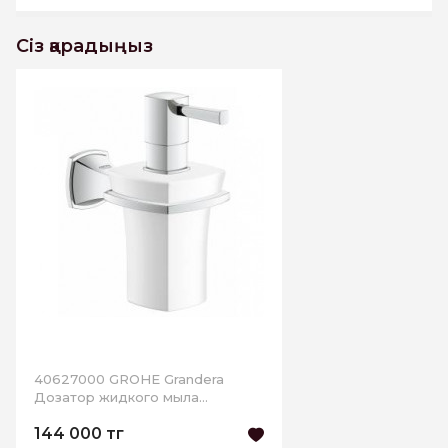
Сіз қарадыңыз
40627000 GROHE Grandera
Дозатор жидкого мыла
керамический, с держателем,
144 000 тг
хром