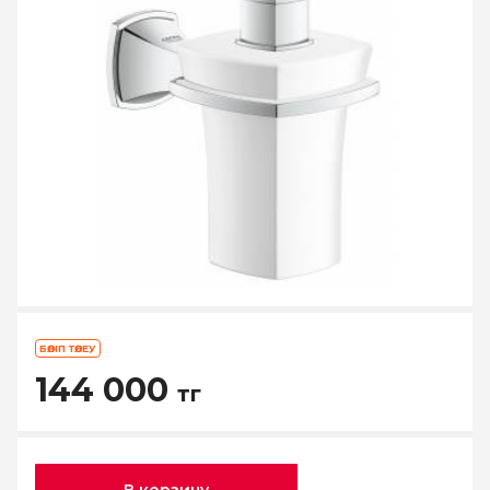
БӨЛІП ТӨЛЕУ
144 000
тг