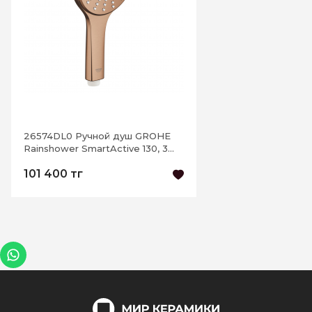
26574DL0 Ручной душ GROHE
Rainshower SmartActive 130, 3
вида струи, теплый закат
101 400 тг
матовый