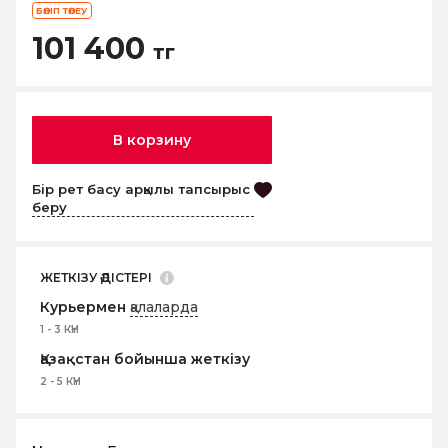
БӨЛІП ТӨЛЕУ
101 400
тг
В корзину
Бір рет басу арқылы тапсырыс
беру
ЖЕТКІЗУ ӘДІСТЕРІ
Курьермен
қалаларда
1 - 3 КҮН
Қазақстан бойынша жеткізу
2 - 5 КҮН