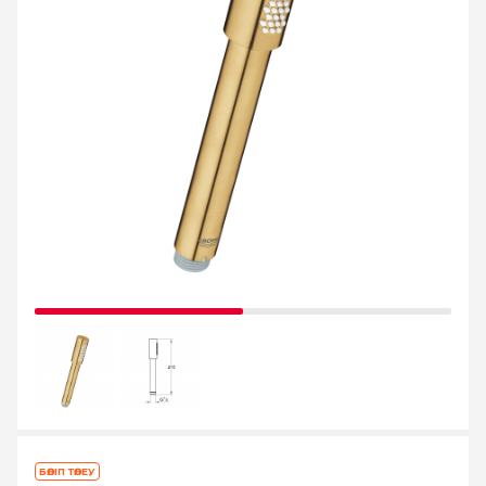
БӨЛІП ТӨЛЕУ