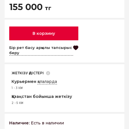
155 000
тг
В корзину
Бір рет басу арқылы тапсырыс
беру
ЖЕТКІЗУ ӘДІСТЕРІ
Курьермен
қалаларда
1 - 3 КҮН
Қазақстан бойынша жеткізу
2 - 5 КҮН
Наличие:
Есть в наличии