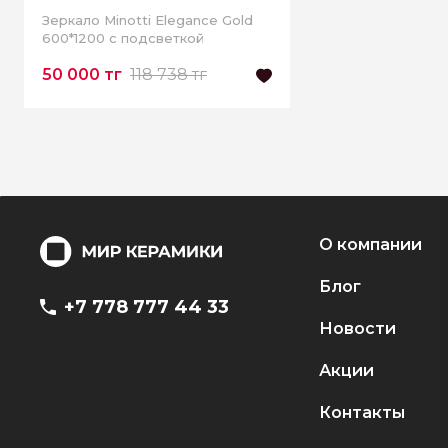
-57%
Зеркало Minotti Elegance Gold
600*1200 с подсветкой
50 000 тг
118 738 тг
О компании
Блог
+7 778 777 44 33
Новости
Акции
Контакты