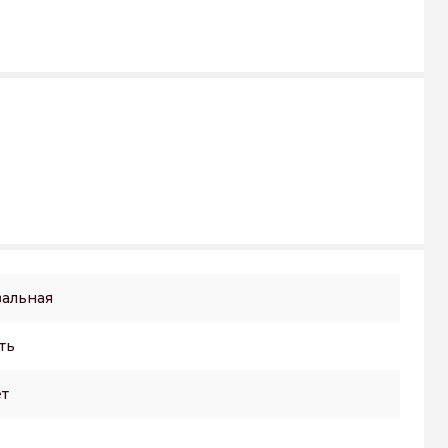
альная
ть
т