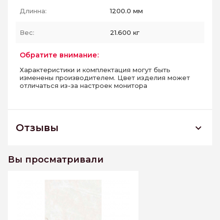
Длинна:
1200.0 мм
Вес:
21.600 кг
Обратите внимание:
Характеристики и комплектация могут быть
изменены производителем. Цвет изделия может
отличаться из-за настроек монитора
Отзывы
QUARTZITE WHITE 600*1200 керамогранит
матовый
Вы просматривали
К этому товару еще нет отзывов. Будьте первым
Написать отзыв