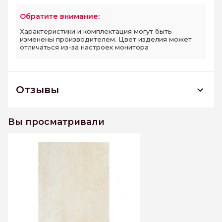
Обратите внимание:
Характеристики и комплектация могут быть
изменены производителем. Цвет изделия может
отличаться из-за настроек монитора
Отзывы
Кордеса беж верх 01 Плитка облицовочная
250*400 РАСПРОДАЖА
Вы просматривали
К этому товару еще нет отзывов. Будьте первым
Написать отзыв