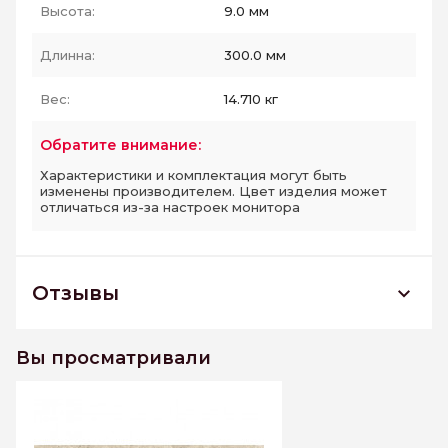
Высота:
9.0 мм
Длинна:
300.0 мм
Вес:
14.710 кг
Обратите внимание:
Характеристики и комплектация могут быть
изменены производителем. Цвет изделия может
отличаться из-за настроек монитора
Отзывы
Saloni brown wall 01 плитка облицовочная
300*500 РАСПРОДАЖА
Вы просматривали
К этому товару еще нет отзывов. Будьте первым
Написать отзыв