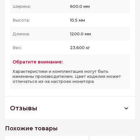
Ширина:
600.0 мм
Высота:
10.5 мм
Длинна:
1200.0 мм
Вес:
23.600 кг
Обратите внимание:
Характеристики и комплектация могут быть
изменены производителем. Цвет изделия может
отличаться из-за настроек монитора
Отзывы
NILO BLANCO 600*1200 керамогранит
полированный
Похожие товары
К этому товару еще нет отзывов. Будьте первым