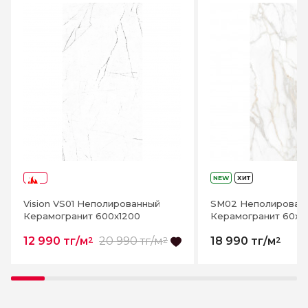
Написать отзыв
NEW
ХИТ
-38%
Vision VS01 Неполированный
SM02 Неполирован
Керамогранит 600x1200
Керамогранит 60x1
12 990 тг/м
20 990 тг/м
18 990 тг/м
2
2
2