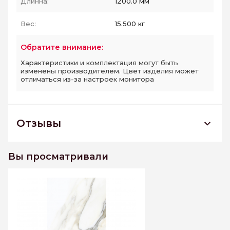
Длинна:
1200.0 мм
Вес:
15.500 кг
Обратите внимание:
Характеристики и комплектация могут быть
изменены производителем. Цвет изделия может
отличаться из-за настроек монитора
Отзывы
LUCE GOLD 600*1200 (XTRA6) керамогранит
матовый
Вы просматривали
К этому товару еще нет отзывов. Будьте первым
Написать отзыв