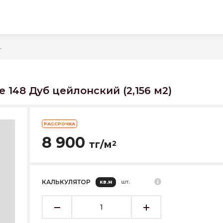
йлонский (2,156 м2)
se 148 Дуб цейлонский (2,156 м2)
РАССРОЧКА
8 900
тг/м
2
КАЛЬКУЛЯТОР
кв.м
шт.