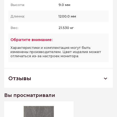
Высота:
9.0 мм
Длинна:
1200.0 мм
Вес:
21.530 кг
Обратите внимание:
Характеристики и комплектация могут быть
изменены производителем. Цвет изделия может
отличаться из-за настроек монитора
Отзывы
Керамогранит полированный PIETRA ASH
600*1200
Вы просматривали
К этому товару еще нет отзывов. Будьте первым
Написать отзыв