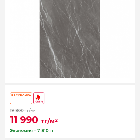
РАССРОЧКА
-39%
19 800 тг/м
2
11 990
тг/м
2
Экономия - 7 810 тг