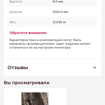
Высота:
9.0 мм
Длинна:
1200.0 мм
Вес:
21.530 кг
Обратите внимание:
Характеристики и комплектация могут быть
изменены производителем. Цвет изделия может
отличаться из-за настроек монитора
Отзывы
Керамогранит полированный RICHTER
DOVE 600*1200
Вы просматривали
К этому товару еще нет отзывов. Будьте первым
Написать отзыв