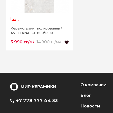
-59%
Керамогранит полированный
AVELLANA ICE 600*1200
5 990 тг/м
14 900 тг/м
2
2
О компании
Блог
+7 778 777 44 33
Новости