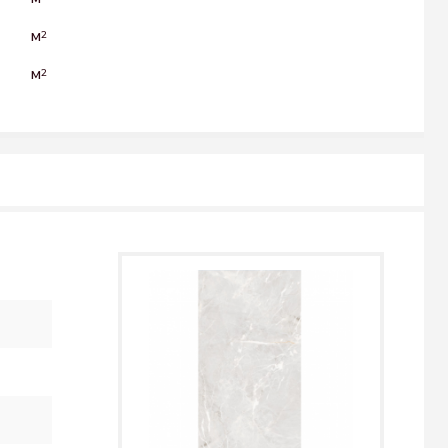
м
2
м
2