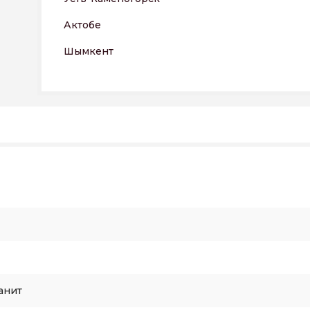
Актобе
Шымкент
анит