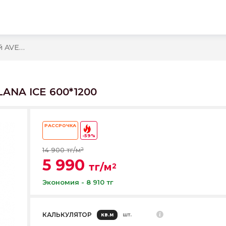
Керамогранит полированный AVELLANA ICE 600*1200
ANA ICE 600*1200
РАССРОЧКА
-59%
14 900 тг/м
2
5 990
тг/м
2
Экономия - 8 910 тг
КАЛЬКУЛЯТОР
кв.м
шт.