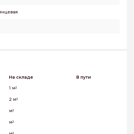
янцевая
На складе
В пути
1 м
2
2 м
2
м
2
м
2
м
2