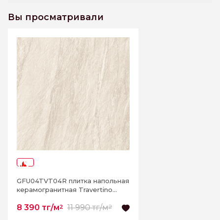
Вы просматривали
-30%
GFU04TVT04R плитка напольная
керамогранитная Travertino
600*600
8 390 тг/м
11 990 тг/м
2
2