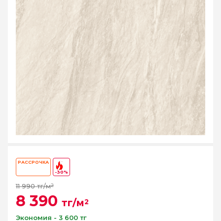
РАССРОЧКА
-30%
11 990 тг/м
2
8 390
тг/м
2
Экономия - 3 600 тг