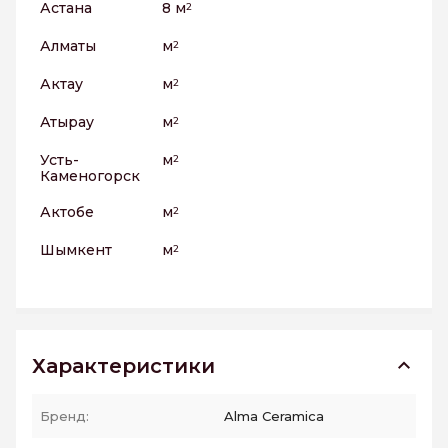
Астана
8 м
2
Алматы
м
2
Актау
м
2
Атырау
м
2
Усть-
м
2
Каменогорск
Актобе
м
2
Шымкент
м
2
Характеристики
Бренд:
Alma Ceramica