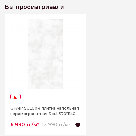
керамогранитная Soul 570*1140
Вы просматривали
К этому товару еще нет отзывов. Будьте первым
Написать отзыв
-46%
GFA114SUL00R плитка напольная
керамогранитная Soul 570*1140
6 990 тг/м
12 990 тг/м
2
2