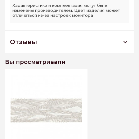
Характеристики и комплектация могут быть
изменены производителем. Цвет изделия может
отличаться из-за настроек монитора
Отзывы
DWU11VIL404 декор Vialle 200*600
РАСПРОДАЖА
Вы просматривали
К этому товару еще нет отзывов. Будьте первым
Написать отзыв