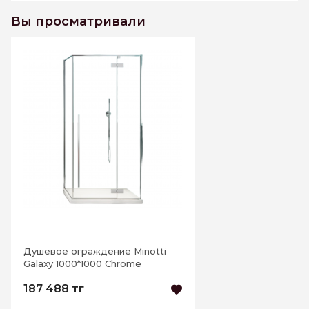
Душевое ограждение Minotti Galaxy
1000*1000 Chrome
Вы просматривали
К этому товару еще нет отзывов. Будьте первым
Написать отзыв
Душевое ограждение Minotti
Galaxy 1000*1000 Chrome
187 488 тг