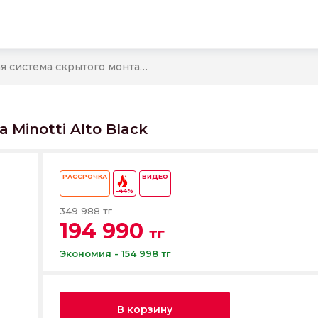
Душевая система скрытого монтажа Minotti Alto Black
Minotti Alto Black
РАССРОЧКА
ВИДЕО
-44%
349 988 тг
194 990
тг
Экономия - 154 998 тг
В корзину