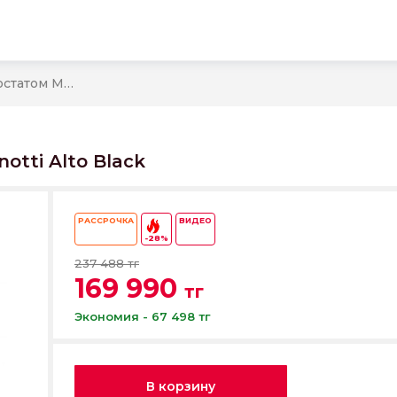
Душевая система с термостатом Minotti Alto Black
tti Alto Black
РАССРОЧКА
ВИДЕО
-28%
237 488 тг
169 990
тг
Экономия - 67 498 тг
В корзину