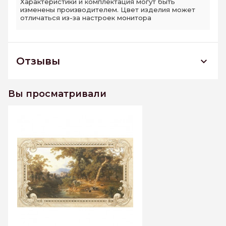
Характеристики и комплектация могут быть
изменены производителем. Цвет изделия может
отличаться из-за настроек монитора
Отзывы
Декор Роттердам/Rotterdam beige decor 02
300*500
Вы просматривали
К этому товару еще нет отзывов. Будьте первым
Написать отзыв