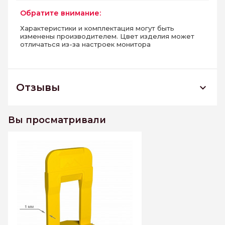
Обратите внимание:
Характеристики и комплектация могут быть
изменены производителем. Цвет изделия может
отличаться из-за настроек монитора
Отзывы
Cистема выравнивания плитки "TLS", Зажим
1 мм 100 шт
Вы просматривали
К этому товару еще нет отзывов. Будьте первым
Написать отзыв