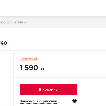
BWU13UNI80R бордюр Universal 30*740
740
РАССРОЧКА
1 590
тг
В корзину
Заказать в один клик