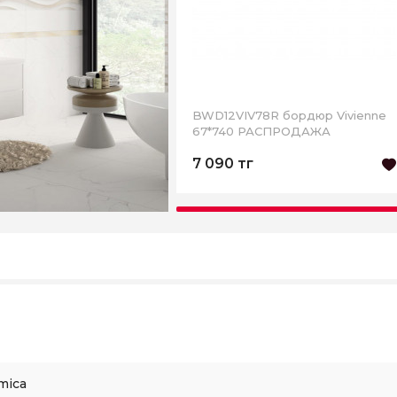
BWD12VIV78R бордюр Vivienne
67*740 РАСПРОДАЖА
7 090 тг
mica