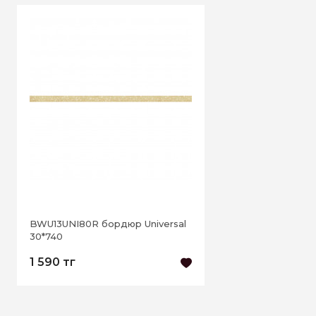
BWU13UNI80R бордюр Universal
30*740
1 590 тг