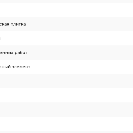
ская плитка
я
енних работ
вный элемент