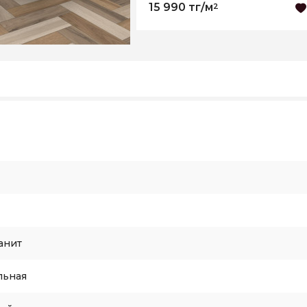
15 990 тг/м
2
анит
льная