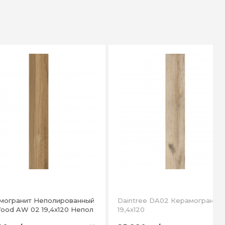
могранит Неполированный
Daintree DA02 Керамогранит
Art Wood AW 02 19,4x120 Непол
19,4х120