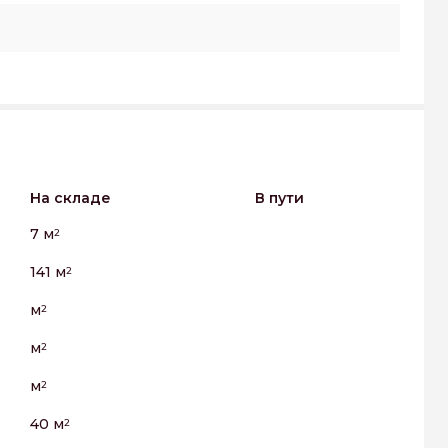
На складе
В пути
7 м
2
141 м
2
м
2
м
2
м
2
40 м
2