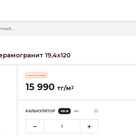
Art Wood AW 03 Неполированный Керамогранит 19,4x120
рамогранит 19,4x120
РАССРОЧКА
15 990
тг/м
2
КАЛЬКУЛЯТОР
кв.м
шт.