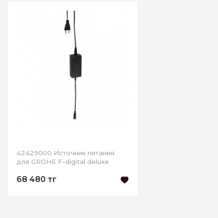
42429000 Источник питания
для GROHE F-digital deluxe
68 480 тг