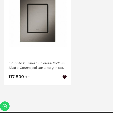
37535AL0 Панель смыва GROHE
Skate Cosmopolitan для унитаза,
размер S, вертикальная, темный
117 800 тг
графит, м