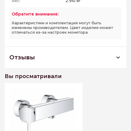
Вес:
2.910 кг
Обратите внимание:
Характеристики и комплектация могут быть
изменены производителем. Цвет изделия может
отличаться из-за настроек монитора
Отзывы
33577003 Смеситель для душа GROHE Plus,
хром
Вы просматривали
К этому товару еще нет отзывов. Будьте первым
Написать отзыв