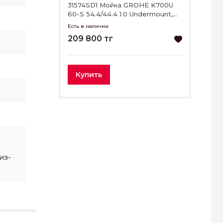
31574SD1 Мойка GROHE K700U
60-S 54.4/44.4 1.0 Undermount,
нержавеющая сталь
Есть в наличии
209 800 тг
Купить
из-