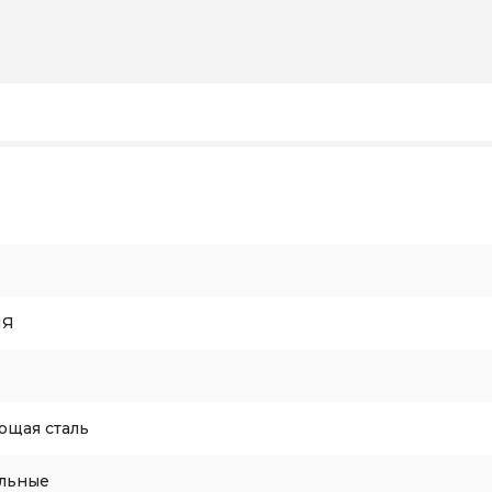
ИЯ
щая сталь
льные