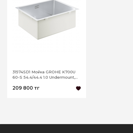
31574SD1 Мойка GROHE K700U
60-S 54.4/44.4 1.0 Undermount,
нержавеющая сталь
209 800 тг