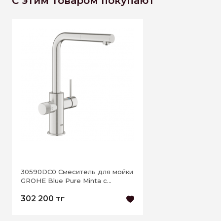
С этим товаром покупают
30590DC0 Смеситель для мойки
GROHE Blue Pure Minta с
выдвижным изливом,
302 200 тг
суперсталь