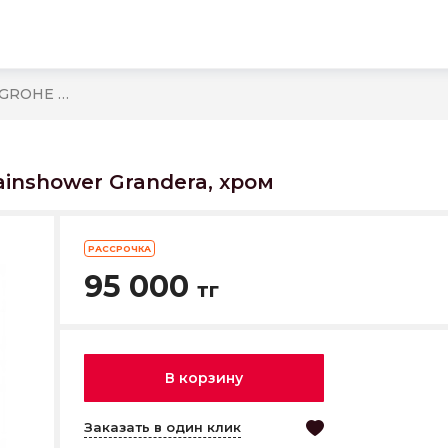
27993000 Набор для душа GROHE Rainshower Grandera, хром
inshower Grandera, хром
РАССРОЧКА
95 000
тг
В корзину
Заказать в один клик