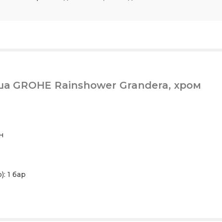
ша GROHE Rainshower Grandera, хром
н
: 1 бар