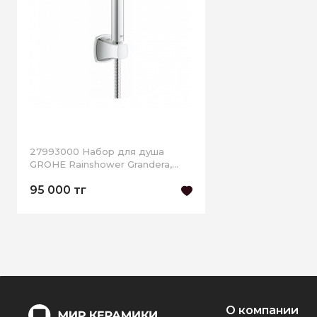
27993000 Набор для душа
GROHE Rainshower Grandera,
хром
95 000 тг
О компании