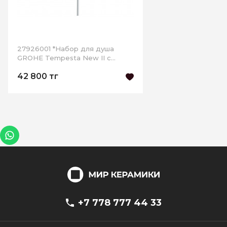
27926001 *Набор для душа
GROHE Tempesta New II с
полочкой, душевая штанга 600
42 800 тг
мм, хром
+7 778 777 44 33