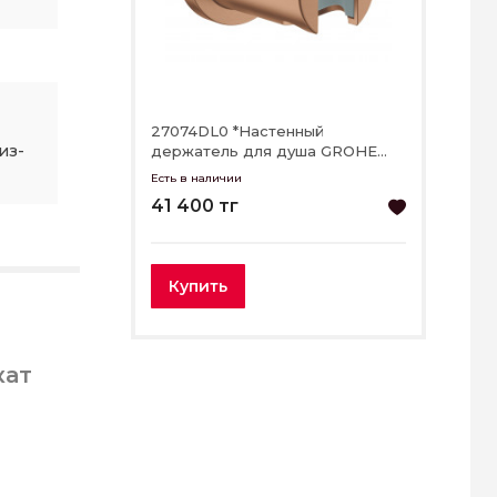
27074DL0 *Настенный
из-
держатель для душа GROHE
Rainshower, теплый закат
Есть в наличии
матовый
41 400 тг
Купить
кат