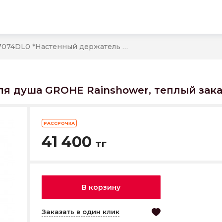
27074DL0 *Настенный держатель для душа GROHE Rainshower, теплый закат матовый
ля душа GROHE Rainshower, теплый зак
РАССРОЧКА
41 400
тг
В корзину
Заказать в один клик