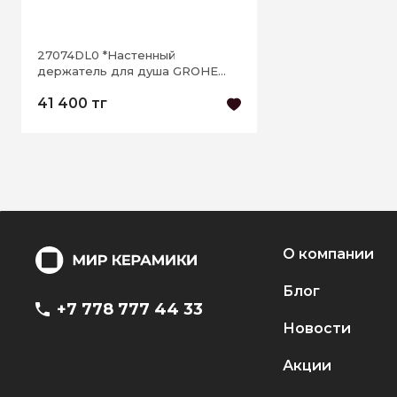
27074DL0 *Настенный
держатель для душа GROHE
Rainshower, теплый закат
41 400 тг
матовый
О компании
Блог
+7 778 777 44 33
Новости
Акции