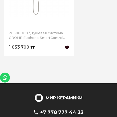
26508DC0 *Душевая система
GROHE Euphoria SmartControl
310 DUO Cube с термостатом,
1 053 700 тг
суперсталь
+7 778 777 44 33