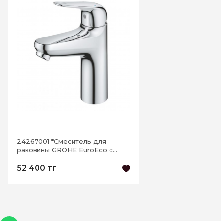
24267001 *Смеситель для
раковины GROHE EuroEco c
нажимным донным клапаном, M-
52 400 тг
size, хром