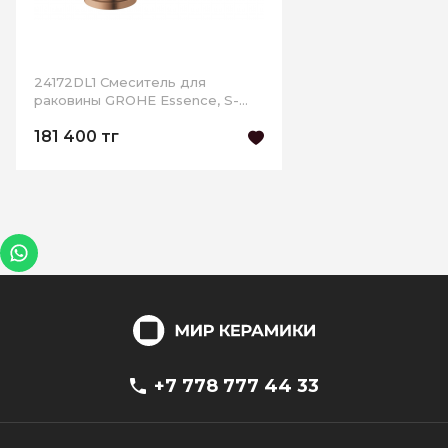
24172DL1 Смеситель для
раковины GROHE Essence, S-
size, теплый закат матовый
181 400 тг
+7 778 777 44 33